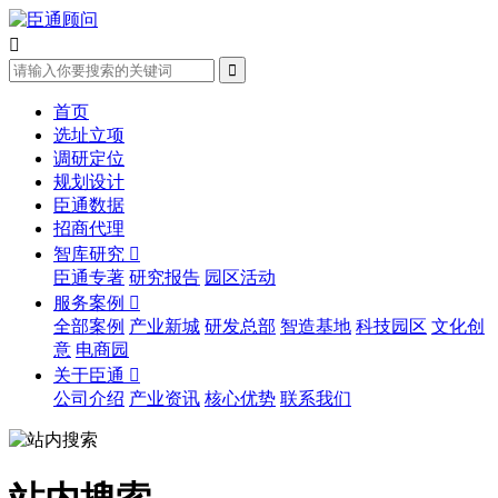


首页
选址立项
调研定位
规划设计
臣通数据
招商代理
智库研究

臣通专著
研究报告
园区活动
服务案例

全部案例
产业新城
研发总部
智造基地
科技园区
文化创
意
电商园
关于臣通

公司介绍
产业资讯
核心优势
联系我们