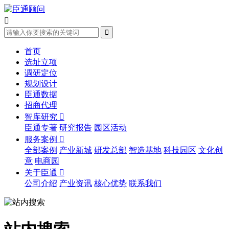


首页
选址立项
调研定位
规划设计
臣通数据
招商代理
智库研究

臣通专著
研究报告
园区活动
服务案例

全部案例
产业新城
研发总部
智造基地
科技园区
文化创
意
电商园
关于臣通

公司介绍
产业资讯
核心优势
联系我们