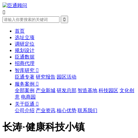


首页
选址立项
调研定位
规划设计
臣通数据
招商代理
智库研究

臣通专著
研究报告
园区活动
服务案例

全部案例
产业新城
研发总部
智造基地
科技园区
文化创
意
电商园
关于臣通

公司介绍
产业资讯
核心优势
联系我们
长涛·健康科技小镇