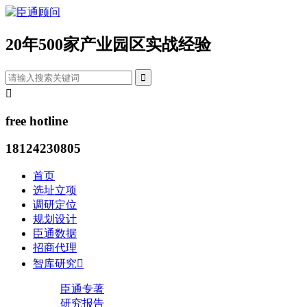
20年500家产业园区实战经验


free hotline
18124230805
首页
选址立项
调研定位
规划设计
臣通数据
招商代理
智库研究

臣通专著
研究报告