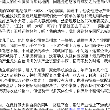
上庞大的企业资源而拿到地的。问题是忽悠政府成功之后连自己
的300亩地想做产业园区，信心满满。沟通中，他说他把做产
所以他找我们臣通只是想请我们做一个简单的策划和规划辅助他
最好是喝个大酒，这样人容易冲动。然后现场让他们确定要买多
就是了。”王总一听，对呀，可行！于是就回去干去了，一周以
路子吧！王总还算好的，听了我的劝告，我们碰到好多园区老板
收几千亿。他们华东公司在苏州拿了一块地，试探性进入产业园
们说：我们一年几千亿产值，上下游企业上万家，我们随便号召
脸迷惑不解、不可思议的样子。我就问了他几个问题：这些企业
那不就得了，人家没有理由、没有动力入驻你园区嘛！最后我们
的产业龙头自信满满的讲产业资源多丰厚，招商不愁的时候，我
地立项的时候，引入了东莞一家做手机的企业，年产值10几个
用这2万㎡的物业，并把周边配套企业带动一些入驻，解决一部分
手机企业把2万㎡物业拿走了，却并没有入驻，也没有招商一家配
时间去盘活，好歹把招商问题解决了。这个案例，告诉我们实体
费获得收益和物业。但也劝告很多实体企业，你没那个精钢钻就别
向。在做好做大你自身的同时，搭建平台，帮助产业链上下游或