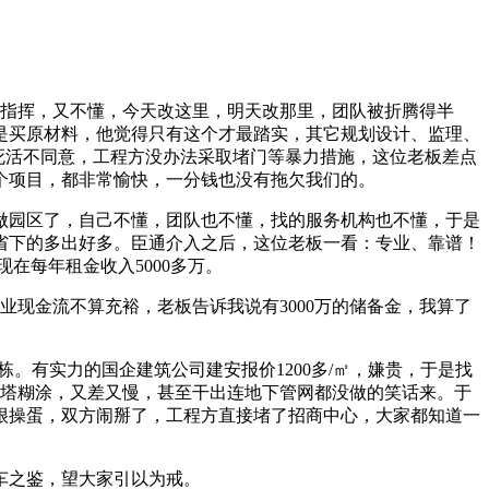
。
亲自指挥，又不懂，今天改这里，明天改那里，团队被折腾得半
是买原材料，他觉得只有这个才最踏实，其它规划设计、监理、
板死活不同意，工程方没办法采取堵门等暴力措施，这位老板差点
个项目，都非常愉快，一分钱也没有拖欠我们的。
做园区了，自己不懂，团队也不懂，找的服务机构也不懂，于是
省下的多出好多。臣通介入之后，这位老板一看：专业、靠谱！
在每年租金收入5000多万。
业现金流不算充裕，老板告诉我说有3000万的储备金，我算了
。有实力的国企建筑公司建安报价1200多/㎡，嫌贵，于是找
一塔糊涂，又差又慢，甚至干出连地下管网都没做的笑话来。于
很操蛋，双方闹掰了，工程方直接堵了招商中心，大家都知道一
车之鉴，望大家引以为戒。