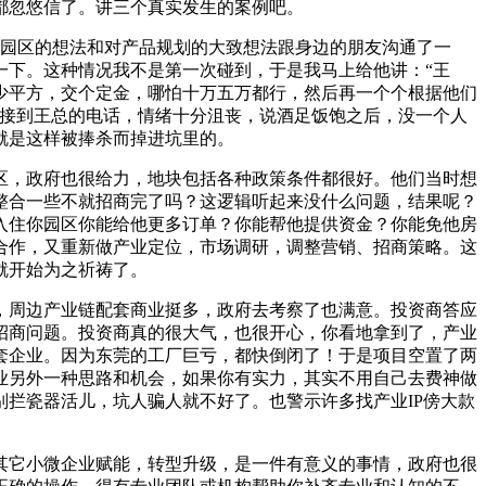
都忽悠信了。讲三个真实发生的案例吧。
业园区的想法和对产品规划的大致想法跟身边的朋友沟通了一
一下。这种情况我不是第一次碰到，于是我马上给他讲：“王
少平方，交个定金，哪怕十万五万都行，然后再一个个根据他们
后接到王总的电话，情绪十分沮丧，说酒足饭饱之后，没一个人
就是这样被捧杀而掉进坑里的。
区，政府也很给力，地块包括各种政策条件都很好。他们当时想
整合一些不就招商完了吗？这逻辑听起来没什么问题，结果呢？
入住你园区你能给他更多订单？你能帮他提供资金？你能免他房
合作，又重新做产业定位，市场调研，调整营销、招商策略。这
就开始为之祈祷了。
亿，周边产业链配套商业挺多，政府去考察了也满意。投资商答应
招商问题。投资商真的很大气，也很开心，你看地拿到了，产业
套企业。因为东莞的工厂巨亏，都快倒闭了！于是项目空置了两
企业另外一种思路和机会，如果你有实力，其实不用自己去费神做
拦瓷器活儿，坑人骗人就不好了。也警示许多找产业IP傍大款
其它小微企业赋能，转型升级，是一件有意义的事情，政府也很