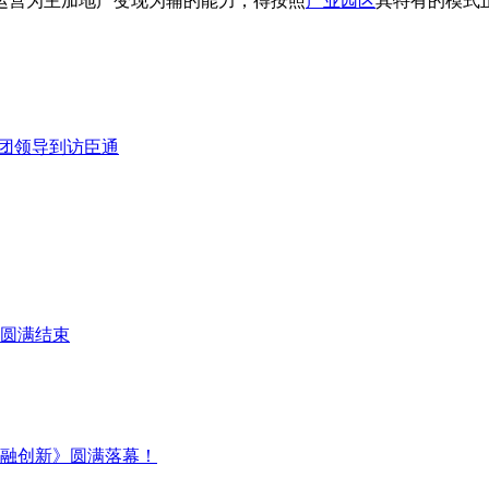
运营为主加地产变现为辅的能力，得按照
产业园区
其特有的模式
团领导到访臣通
圆满结束
金融创新》圆满落幕！