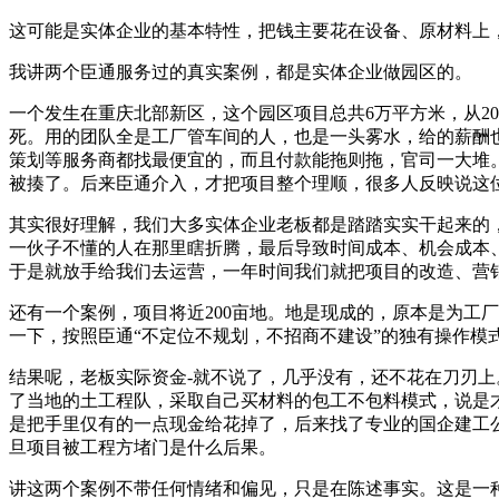
这可能是实体企业的基本特性，把钱主要花在设备、原材料上
我讲两个臣通服务过的真实案例，都是实体企业做园区的。
一个发生在重庆北部新区，这个园区项目总共6万平方米，从20
死。用的团队全是工厂管车间的人，也是一头雾水，给的薪酬
策划等服务商都找最便宜的，而且付款能拖则拖，官司一大堆。
被揍了。后来臣通介入，才把项目整个理顺，很多人反映说这
其实很好理解，我们大多实体企业老板都是踏踏实实干起来的
一伙子不懂的人在那里瞎折腾，最后导致时间成本、机会成本
于是就放手给我们去运营，一年时间我们就把项目的改造、营销、
还有一个案例，项目将近200亩地。地是现成的，原本是为工
一下，按照臣通“不定位不规划，不招商不建设”的独有操作模式
结果呢，老板实际资金-就不说了，几乎没有，还不花在刀刃上
了当地的土工程队，采取自己买材料的包工不包料模式，说是才
是把手里仅有的一点现金给花掉了，后来找了专业的国企建工
旦项目被工程方堵门是什么后果。
讲这两个案例不带任何情绪和偏见，只是在陈述事实。这是一