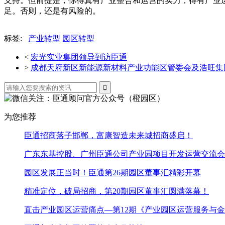
支持。但前提是，你得真有产业整合和运营的实力，得有产业
足。否则，还是有风险的。
标签:
产业转型
园区转型
<
宏光实业集团领导到访臣通
>
成都天府新区新能源新材料产业功能区管委会及浩旺集

为您推荐
臣通招商落子邯郸，富康智造未来城招商盛启！
广东东基控股、广州臣通公司产业园项目开发运营交流会
园区发展正当时！臣通第26期园区董事汇精彩开幕
精准定位，破局招商，第20期园区董事汇圆满落幕！
直击产业园区运营痛点—第12期《产业园区运营服务与