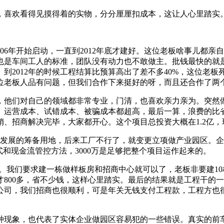
，喜欢看得见摸得着的实物，分分厘厘扣成本，这让人心里踏实
06年开始启动，一直到2012年底才建好。这位老板啥事儿都
也是车间工人的标准，团队没有动力也不敢做主。批钱最快的就
到2012年的时候工程结算比预算高出了差不多40%，这位老
位老板人品有问题，但我们合作下来挺好的呀，而且还合作了两
，他们对自己的领域都非常专业，门清，也喜欢亲力亲为。突然
、运营成本、试错成本、被骗成本都超高，最后一算，浪费的比
招商解决完毕，大家都开心。这个项目总投资大概在1.2亿，现
厂发展的筹备用地，后来工厂不行了，就变更立项做产业园区。企
和现金流管控方法，3000万是足够把整个项目运作起来的。
。我们要求建一栋做样板房和招商中心就可以了，老板非要建10栋
800多，省不少钱，这样心里踏实。最后的结果就是工程干的
公司，我们招商也很顺利，可是年关无钱支付工程款，工程方也
种现象，也代表了实体企业做园区容易犯的一些错误。真实的前