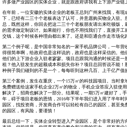
许多做产业园区的实体企业，就是跟政府讲我有上下游产业链
在年前，一位安徽的实体企业的老板王总到广州来找我，有现成
下，已经有二三十个老板表达了认可，并意愿购买物业入驻。
总，既然这样，你回去把这二三十个老板朋友请出来吃顿饭，
的需求做定制设计。如果能行，你也不用找我们了，直接开工
交钱，这个时候各种理由都出来了。还是和臣通合作走市场化
第二个例子呢，是中国非常知名的一家手机品牌公司，一年营
得很简单啊，给政府也是这样说的，政府也是这样采信的。他
他们的上下游企业入驻者寥寥。项目总跟我沟通的时候还是一
租？他入驻发生的超额成本和损失你补？项目总回答说不能！
种例子我们碰到的不是一个，每每听到这种几百、上千亿产值
第三个案例，发生在重庆，一个15万㎡的科技园项目。当时拿
免费赠送给这家手机企业2万㎡的物业，手机企业答应入驻使
解决了，招商也解决了一部分。结果呢，一期5万㎡建好了，
年，碍于项目老板的恩情，2016年下半年我们进入用了半年
园区，找投资商，开发商合作可以轻松有自己的园区，甚至免
的园区，有风险，要谨慎！
最后总结一下，实体企业转型进入产业园区，是个非常好的方