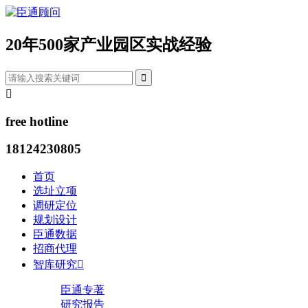
20年500家产业园区实战经验


free hotline
18124230805
首页
选址立项
调研定位
规划设计
臣通数据
招商代理
智库研究

臣通专著
研究报告